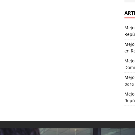
ART
Mejor
Repú
Mejo
en R
Mejo
Domin
Mejo
para
Mejor
Repú