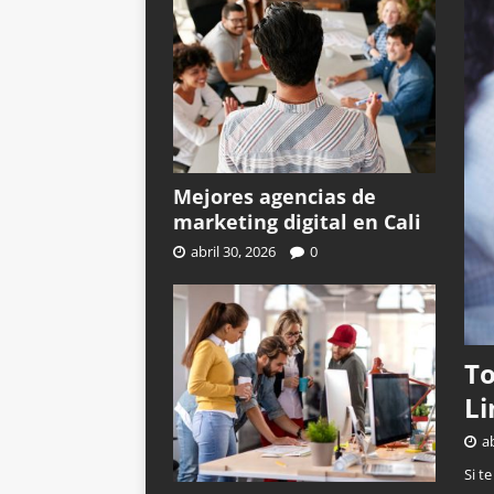
Mejores agencias de
marketing digital en Cali
abril 30, 2026
0
To
L
ab
Si t