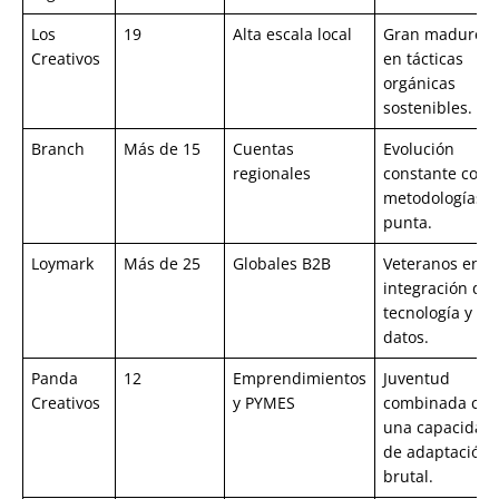
Los
19
Alta escala local
Gran madurez
Creativos
en tácticas
orgánicas
sostenibles.
Branch
Más de 15
Cuentas
Evolución
regionales
constante con
metodologías d
punta.
Loymark
Más de 25
Globales B2B
Veteranos en
integración de
tecnología y
datos.
Panda
12
Emprendimientos
Juventud
Creativos
y PYMES
combinada con
una capacidad
de adaptación
brutal.