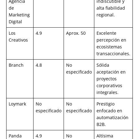
Agencia
indiscutible y
de
alta fiabilidad
Marketing
regional.
Digital
Los
4.9
Aprox. 50
Excelente
Creativos
percepción en
ecosistemas
transaccionales.
Branch
4.8
No
Sólida
especificado
aceptación en
proyectos
corporativos
integrales.
Loymark
No
No
Prestigio
especificado
especificado
enfocado en
automatización
B2B.
Panda
4.9
No
Altísima