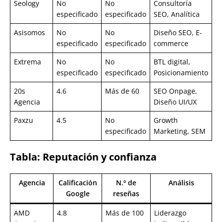
Seology
No
No
Consultoría
especificado
especificado
SEO, Analítica
Asisomos
No
No
Diseño SEO, E-
especificado
especificado
commerce
Extrema
No
No
BTL digital,
especificado
especificado
Posicionamiento
20s
4.6
Más de 60
SEO Onpage,
Agencia
Diseño UI/UX
Paxzu
4.5
No
Growth
especificado
Marketing, SEM
Tabla: Reputación y confianza
Agencia
Calificación
N.º de
Análisis
Google
reseñas
AMD
4.8
Más de 100
Liderazgo