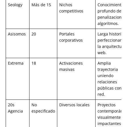
Seology
Más de 15
Nichos
Conocimiento
competitivos
profundo de la
penalizaciones
algoritmos.
Asisomos
20
Portales
Larga historia
corporativos
perfeccionand
la arquitectura
web.
Extrema
18
Activaciones
Amplia
masivas
trayectoria
uniendo
relaciones
públicas con
red.
20s
No
Diversos locales
Proyectos
Agencia
especificado
contemporáne
visualmente
impactantes.