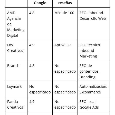
Google
reseñas
AMD
4.8
Más de 100
SEO, Inbound,
Agencia
Desarrollo Web
de
Marketing
Digital
Los
4.9
Aprox. 50
SEO técnico,
Creativos
Inbound
Marketing
Branch
4.8
No
SEO de
especificado
contenidos,
Branding
Loymark
No
No
Automatización,
especificado
especificado
E-commerce
Panda
4.9
No
SEO local,
Creativos
especificado
Google Ads