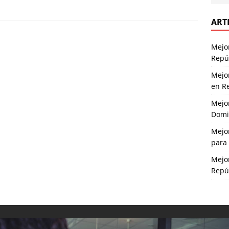
ART
Mejor
Repú
Mejo
en R
Mejo
Domin
Mejo
para
Mejor
Repú