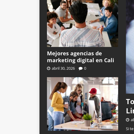
Mejores agencias de
marketing digital en Cali
abril 30, 2026
0
To
L
ab
Si t